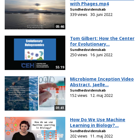
with Phages.mp4
Sundhedsvidenskab
339 views
30. juni 2022
05:46
Tom Gilbert: How the Center
for Evolutionary...
Sundhedsvidenskab
250 views
16. juni 2022
55:19
Microbiome Inception Video
Abstract, Jaelle...
Sundhedsvidenskab
152 views
12. maj 2022
01:41
How Do We Use Machine
Learning in Biology?...
Sundhedsvidenskab
202 views
11. maj 2022