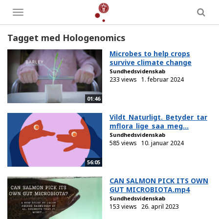
Toggle
menu
Tagget med Hologenomics
Microbes to help crops
survive climate change
Sundhedsvidenskab
233 views
1. februar 2024
01:46
Vildt_Naturligt._Betyder_tar
mflora_lige_saa_meg...
Sundhedsvidenskab
585 views
10. januar 2024
56:05
CAN SALMON PICK ITS OWN
GUT MICROBIOTA.mp4
Sundhedsvidenskab
153 views
26. april 2023