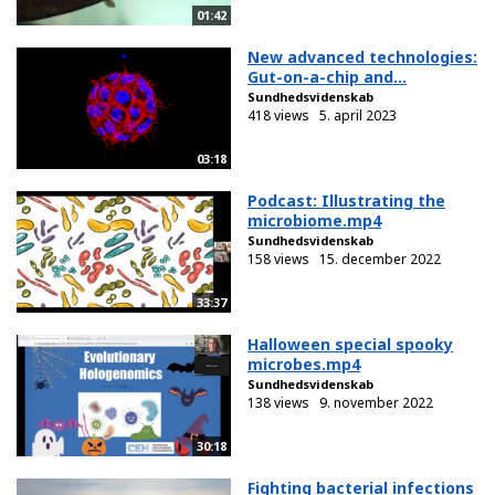
01:42
New advanced technologies:
Gut-on-a-chip and...
Sundhedsvidenskab
418 views
5. april 2023
03:18
Podcast: Illustrating the
microbiome.mp4
Sundhedsvidenskab
158 views
15. december 2022
33:37
Halloween special spooky
microbes.mp4
Sundhedsvidenskab
138 views
9. november 2022
30:18
Fighting bacterial infections