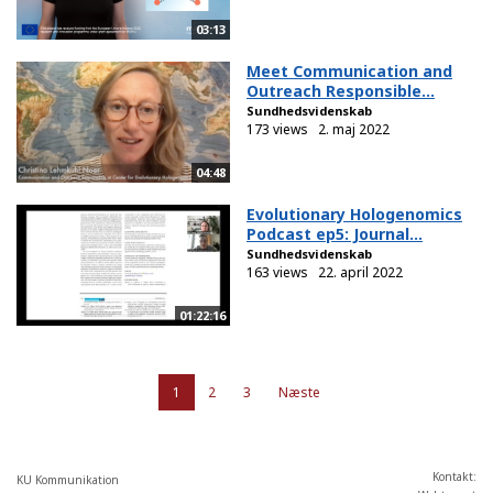
03:13
Meet Communication and
Outreach Responsible...
Sundhedsvidenskab
173 views
2. maj 2022
04:48
Evolutionary Hologenomics
Podcast ep5: Journal...
Sundhedsvidenskab
163 views
22. april 2022
01:22:16
1
2
3
Næste
Kontakt:
KU Kommunikation