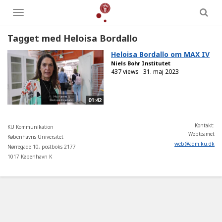
Toggle
menu
Tagget med Heloisa Bordallo
Heloisa Bordallo om MAX IV
Niels Bohr Institutet
437 views
31. maj 2023
01:42
Kontakt:
KU Kommunikation
Webteamet
Københavns Universitet
web
@
adm
.
ku
.
dk
Nørregade 10, postboks 2177
1017 København K