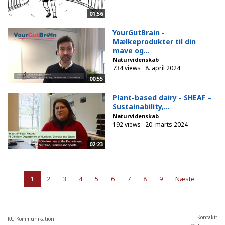
01:56
YourGutBrain -
Mælkeprodukter til din
mave og...
Naturvidenskab
734 views
8. april 2024
00:55
Plant-based dairy - SHEAF –
Sustainability,...
Naturvidenskab
192 views
20. marts 2024
02:23
1
2
3
4
5
6
7
8
9
Næste
Kontakt:
KU Kommunikation