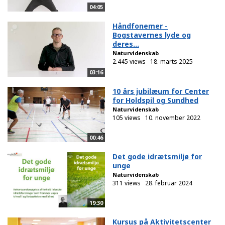
04:05
Håndfonemer -
Bogstavernes lyde og
deres...
Naturvidenskab
2.445 views
18. marts 2025
03:16
10 års jubilæum for Center
for Holdspil og Sundhed
Naturvidenskab
105 views
10. november 2022
00:46
Det gode idrætsmiljø for
unge
Naturvidenskab
311 views
28. februar 2024
19:30
Kursus på Aktivitetscenter