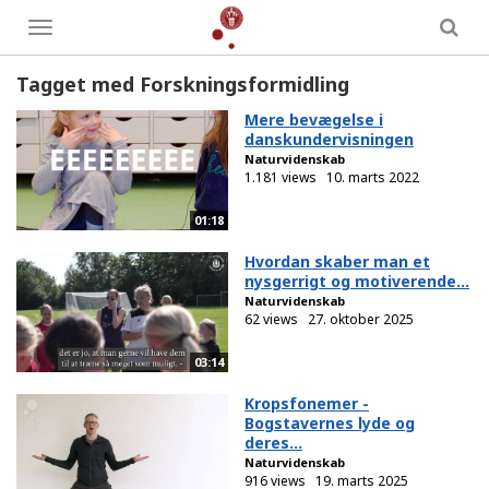
Toggle
menu
Tagget med Forskningsformidling
Mere bevægelse i
danskundervisningen
Naturvidenskab
1.181 views
10. marts 2022
01:18
Hvordan skaber man et
nysgerrigt og motiverende...
Naturvidenskab
62 views
27. oktober 2025
03:14
Kropsfonemer -
Bogstavernes lyde og
deres...
Naturvidenskab
916 views
19. marts 2025