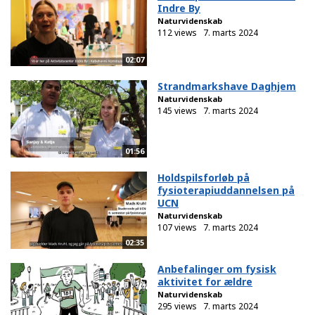
Indre By
Naturvidenskab
112 views
7. marts 2024
02:07
Strandmarkshave Daghjem
Naturvidenskab
145 views
7. marts 2024
01:56
Holdspilsforløb på
fysioterapiuddannelsen på
UCN
Naturvidenskab
107 views
7. marts 2024
02:35
Anbefalinger om fysisk
aktivitet for ældre
Naturvidenskab
295 views
7. marts 2024