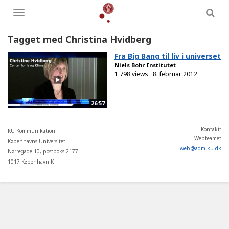
Toggle
menu
Tagget med Christina Hvidberg
Fra Big Bang til liv i universet
Niels Bohr Institutet
1.798 views
8. februar 2012
26:57
Kontakt:
KU Kommunikation
Webteamet
Københavns Universitet
web
@
adm
.
ku
.
dk
Nørregade 10, postboks 2177
1017 København K