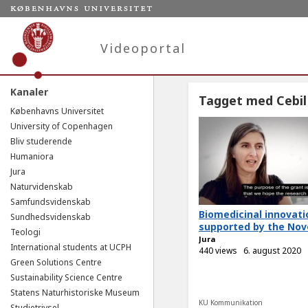
Videoportal
Kanaler
Tagget med Cebil
Københavns Universitet
University of Copenhagen
Bliv studerende
Humaniora
Jura
Naturvidenskab
Samfundsvidenskab
Biomedicinal innovati
Sundhedsvidenskab
supported by the Novo
Teologi
Jura
International students at UCPH
440 views
6. august 2020
Green Solutions Centre
Sustainability Science Centre
Statens Naturhistoriske Museum
KU Kommunikation
Studietrivsel