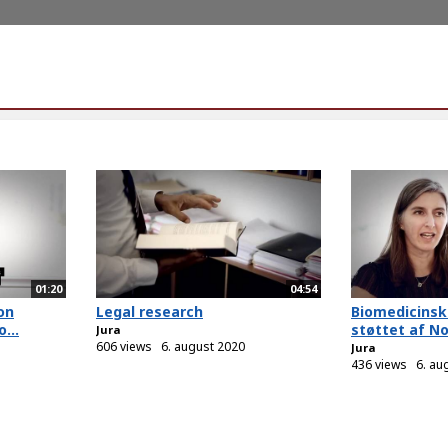
01:20
04:54
on
Legal research
Biomedicinsk
...
støttet af No
Jura
606 views
6. august 2020
Jura
436 views
6. au