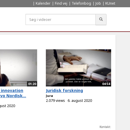
Kalender
Find vej
Telefonbog
Job
KUnet
Søg
01:20
04:54
 innovation
Juridisk forskning
vo Nordisk...
Jura
2.079 views
6. august 2020
gust 2020
Kontakt: