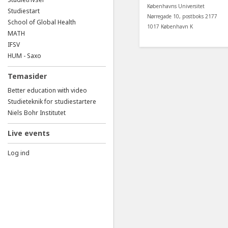
Københavns Universitet
Studiestart
Nørregade 10, postboks 2177
School of Global Health
1017 København K
MATH
IFSV
HUM - Saxo
Temasider
Better education with video
Studieteknik for studiestartere
Niels Bohr Institutet
Live events
Log ind