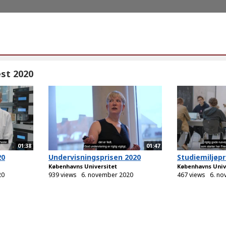
st 2020
01:38
01:47
20
Undervisningsprisen 2020
Studiemiljøpr
Københavns Universitet
Københavns Univ
20
939 views
6. november 2020
467 views
6. n