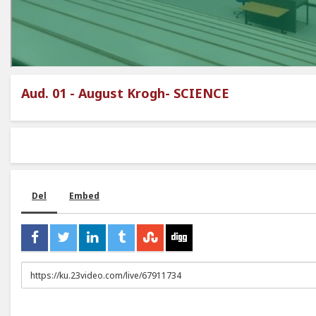
Aud. 01 - August Krogh- SCIENCE
Del
Embed
URL
to
share