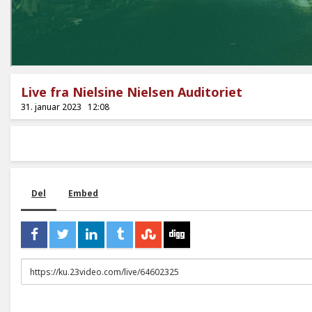
Live fra Nielsine Nielsen Auditoriet
31. januar 2023
12:08
Del
Embed
URL
to
share