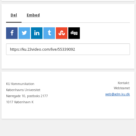
Del
Embed
URL
to
share
Kontakt:
KU Kommunikation
Webteamet
Københavns Universitet
web
@
adm
.
ku
.
dk
Nørregade 10, postboks 2177
1017 København K