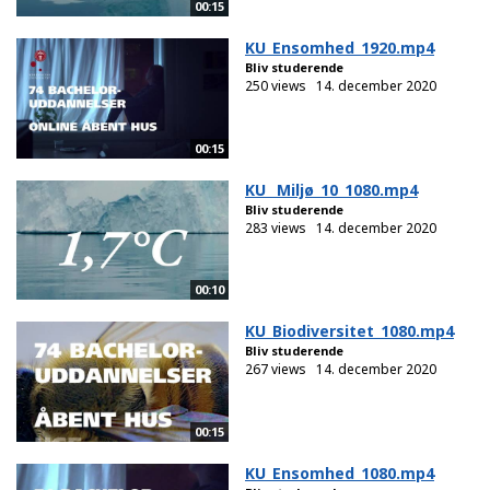
00:15
KU_Ensomhed_1920.mp4
Bliv studerende
250 views
14. december 2020
00:15
KU_ Miljø_10_1080.mp4
Bliv studerende
283 views
14. december 2020
00:10
KU_Biodiversitet_1080.mp4
Bliv studerende
267 views
14. december 2020
00:15
KU_Ensomhed_1080.mp4